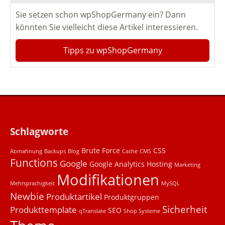
Sie setzen schon wpShopGermany ein? Dann
könnten Sie vielleicht diese Artikel interessieren.
Tipps zu wpShopGermany
Schlagworte
Brute Force
CSS
Abmahnung
Backups
Blog
Cache
CMS
Functions
Google
Google Analytics
Hosting
Marketing
Modifikationen
Mehrsprachigkeit
MySQL
Newbie
Produktartikel
Produktgruppen
Sicherheit
Produkttemplate
SEO
qTranslate
Shop Systeme