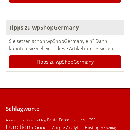
Tipps zu wpShopGermany
Sie setzen schon wpShopGermany ein? Dann
könnten Sie vielleicht diese Artikel interessieren.
Tipps zu wpShopGermany
Schlagworte
Brute Force
CSS
Abmahnung
Backups
Blog
Cache
CMS
Functions
Google
Google Analytics
Hosting
Marketing